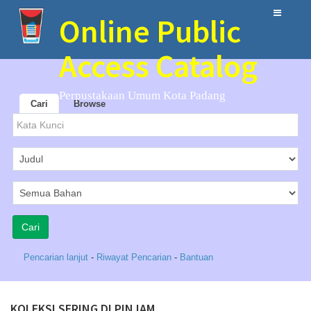
Online Public
Access Catalog
Perpustakaan Umum Kota Padang
Cari
Browse
Pencarian lanjut
-
Riwayat Pencarian
-
Bantuan
KOLEKSI SERING DI PINJAM